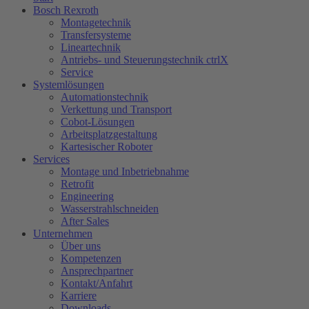
Bosch Rexroth
Montagetechnik
Transfersysteme
Lineartechnik
Antriebs- und Steuerungstechnik ctrlX
Service
Systemlösungen
Automationstechnik
Verkettung und Transport
Cobot-Lösungen
Arbeitsplatzgestaltung
Kartesischer Roboter
Services
Montage und Inbetriebnahme
Retrofit
Engineering
Wasserstrahlschneiden
After Sales
Unternehmen
Über uns
Kompetenzen
Ansprechpartner
Kontakt/Anfahrt
Karriere
Downloads