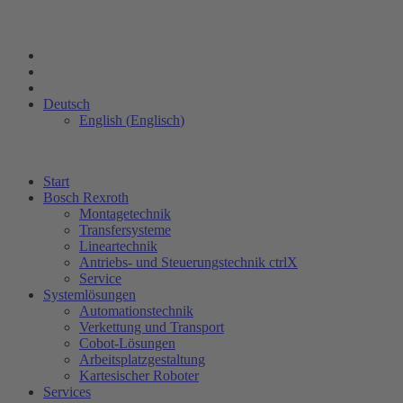
Deutsch
English
(
Englisch
)
Start
Bosch Rexroth
Montagetechnik
Transfersysteme
Lineartechnik
Antriebs- und Steuerungstechnik ctrlX
Service
Systemlösungen
Automationstechnik
Verkettung und Transport
Cobot-Lösungen
Arbeitsplatzgestaltung
Kartesischer Roboter
Services